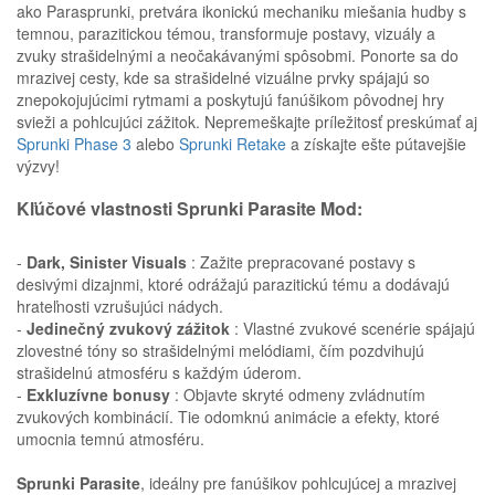
ako Parasprunki, pretvára ikonickú mechaniku miešania hudby s
temnou, parazitickou témou, transformuje postavy, vizuály a
zvuky strašidelnými a neočakávanými spôsobmi. Ponorte sa do
mrazivej cesty, kde sa strašidelné vizuálne prvky spájajú so
znepokojujúcimi rytmami a poskytujú fanúšikom pôvodnej hry
svieži a pohlcujúci zážitok. Nepremeškajte príležitosť preskúmať aj
Sprunki Phase 3
alebo
Sprunki Retake
a získajte ešte pútavejšie
výzvy!
Kľúčové vlastnosti
Sprunki Parasite
Mod:
-
Dark, Sinister Visuals
: Zažite prepracované postavy s
desivými dizajnmi, ktoré odrážajú parazitickú tému a dodávajú
hrateľnosti vzrušujúci nádych.
-
Jedinečný zvukový zážitok
: Vlastné zvukové scenérie spájajú
zlovestné tóny so strašidelnými melódiami, čím pozdvihujú
strašidelnú atmosféru s každým úderom.
-
Exkluzívne bonusy
: Objavte skryté odmeny zvládnutím
zvukových kombinácií. Tie odomknú animácie a efekty, ktoré
umocnia temnú atmosféru.
Sprunki Parasite
, ideálny pre fanúšikov pohlcujúcej a mrazivej