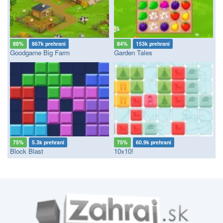
88%
867k prehraní
84%
153k prehraní
Goodgame Big Farm
Garden Tales
75%
5.3k prehraní
75%
60.9k prehraní
Block Blast
10x10!