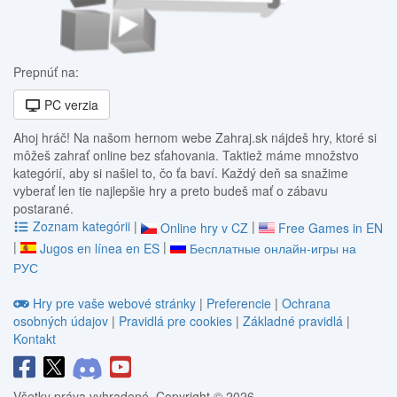
Prepnúť na:
PC verzia
Ahoj hráč! Na našom hernom webe Zahraj.sk nájdeš hry, ktoré si
môžeš zahrať online bez sťahovania. Taktiež máme množstvo
kategórií, aby si našiel to, čo ťa baví. Každý deň sa snažime
vyberať len tie najlepšie hry a preto budeš mať o zábavu
postarané.
Zoznam kategórii
|
|
Online hry v CZ
Free Games in EN
|
|
Jugos en línea en ES
Бесплатные онлайн-игры на
РУС
Hry pre vaše webové stránky
|
Preferencie
|
Ochrana
osobných údajov
|
Pravidlá pre cookies
|
Základné pravidlá
|
Kontakt
Všetky práva vyhradené. Copyright © 2026.