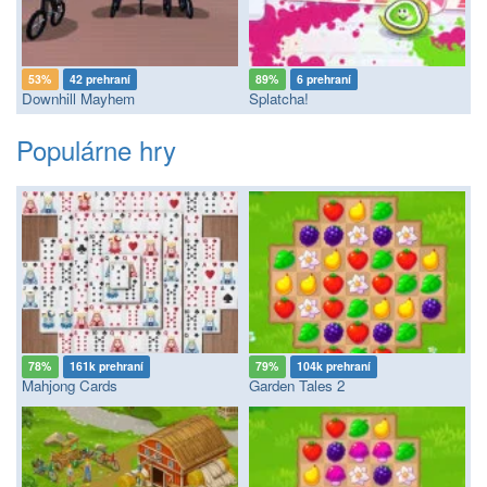
53%
42 prehraní
89%
6 prehraní
Downhill Mayhem
Splatcha!
Populárne hry
78%
161k prehraní
79%
104k prehraní
Mahjong Cards
Garden Tales 2