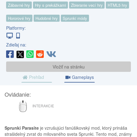
Zábavné hry
Hry s prekážkami
Zbieranie vecí hry
HTML5 hry
Hororové hry
Hudobné hry
Sprunki módy
Platformy:
Zdieľaj na:
Vložiť na stránku
Prehľad
Gameplays
Ovládanie:
MYŠ
INTERAKCIE
Sprunki Parasite
je vzrušujúci fanúšikovský mod, ktorý prináša
strašidelný zvrat do milovaného sveta Sprunki. Tento mod, známy