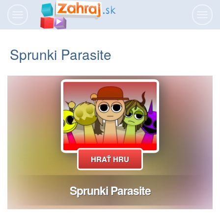
Prepnúť
Prepn
navigáciu
navig
Sprunki Parasite