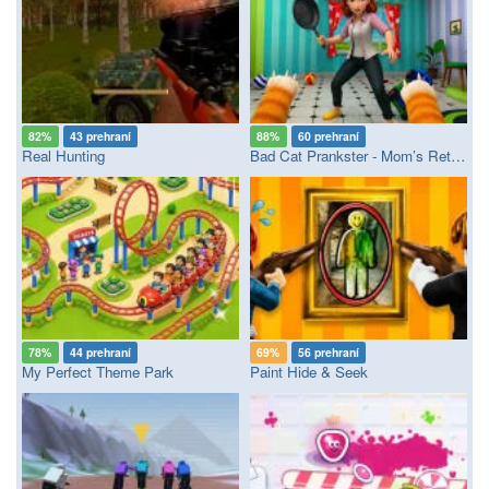
82%
43 prehraní
88%
60 prehraní
Real Hunting
Bad Cat Prankster - Mom’s Return
78%
44 prehraní
69%
56 prehraní
My Perfect Theme Park
Paint Hide & Seek