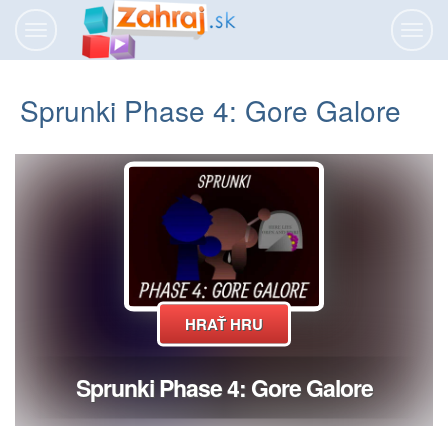
Prepnúť
Prepn
navigáciu
navig
Sprunki Phase 4: Gore Galore