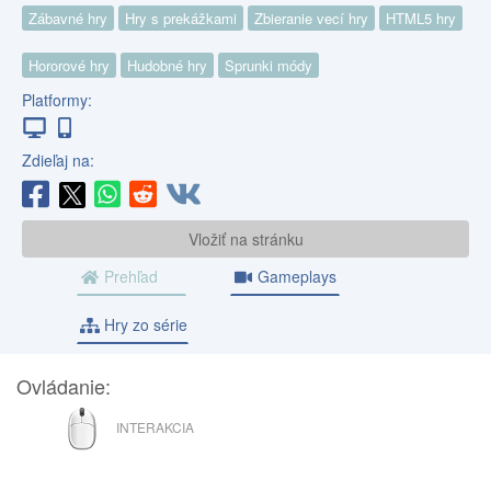
Zábavné hry
Hry s prekážkami
Zbieranie vecí hry
HTML5 hry
Hororové hry
Hudobné hry
Sprunki módy
Platformy:
Zdieľaj na:
Vložiť na stránku
Prehľad
Gameplays
Hry zo série
Ovládanie:
MYŠ
INTERAKCIA