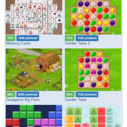
78%
160k prehraní
79%
104k prehraní
Mahjong Cards
Garden Tales 2
88%
866k prehraní
84%
153k prehraní
Goodgame Big Farm
Garden Tales