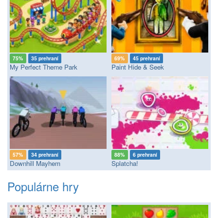
75%
35 prehraní
69%
45 prehraní
My Perfect Theme Park
Paint Hide & Seek
57%
34 prehraní
88%
6 prehraní
Downhill Mayhem
Splatcha!
Populárne hry