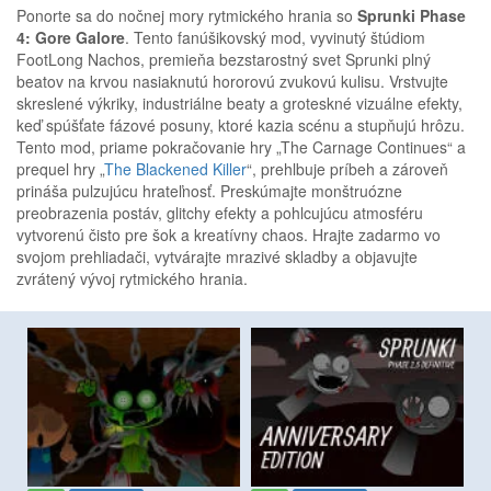
Ponorte sa do nočnej mory rytmického hrania so
Sprunki Phase
4: Gore Galore
. Tento fanúšikovský mod, vyvinutý štúdiom
FootLong Nachos, premieňa bezstarostný svet Sprunki plný
beatov na krvou nasiaknutú hororovú zvukovú kulisu. Vrstvujte
skreslené výkriky, industriálne beaty a groteskné vizuálne efekty,
keď spúšťate fázové posuny, ktoré kazia scénu a stupňujú hrôzu.
Tento mod, priame pokračovanie hry „The Carnage Continues“ a
prequel hry „
The Blackened Killer
“, prehlbuje príbeh a zároveň
prináša pulzujúcu hrateľnosť. Preskúmajte monštruózne
preobrazenia postáv, glitchy efekty a pohlcujúcu atmosféru
vytvorenú čisto pre šok a kreatívny chaos. Hrajte zadarmo vo
svojom prehliadači, vytvárajte mrazivé skladby a objavujte
zvrátený vývoj rytmického hrania.