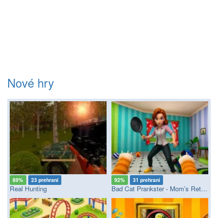
Nové hry
89%
23 prehraní
92%
31 prehraní
Real Hunting
Bad Cat Prankster - Mom’s Return