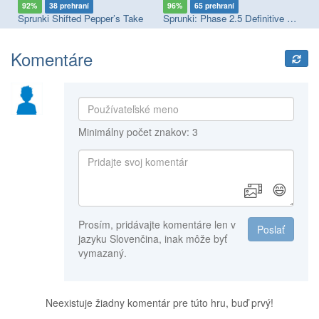
92%
38 prehraní
96%
65 prehraní
9
Sprunki Megaswap (Footlong's Take)
Sprunki Shifted Pepper’s Take
Sprunki: Phase 2.5 Definitive Edition
Sp
Komentáre
Minimálny počet znakov: 3
😄
Prosím, pridávajte komentáre len v
Poslať
jazyku Slovenčina, inak môže byť
vymazaný.
Neexistuje žiadny komentár pre túto hru, buď prvý!