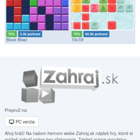
75%
5.3k prehraní
75%
60.9k prehraní
Block Blast
10x10!
Prepnúť na:
PC verzia
Ahoj hráč! Na našom hernom webe Zahraj.sk nájdeš hry, ktoré si
môžeš zahrať online bez sťahovania. Taktiež máme množstvo