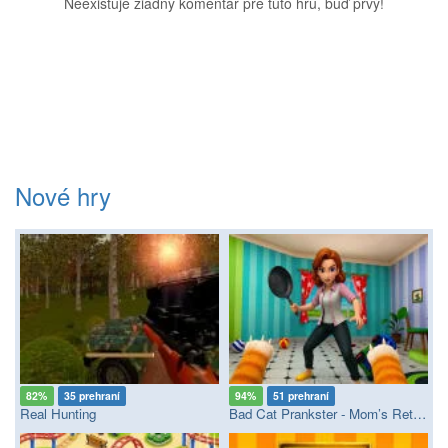
Neexistuje žiadny komentár pre túto hru, buď prvý!
Nové hry
82%
35 prehraní
94%
51 prehraní
Real Hunting
Bad Cat Prankster - Mom’s Return