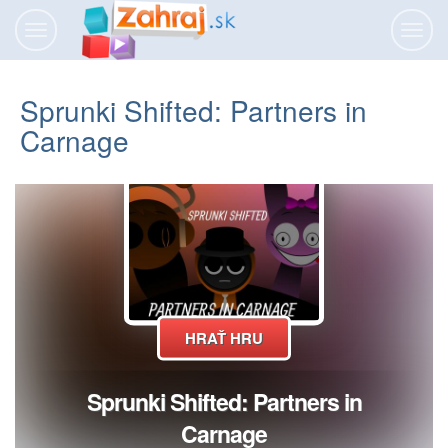
Prepnúť
Prepn
navigáciu
navig
Sprunki Shifted: Partners in
Carnage