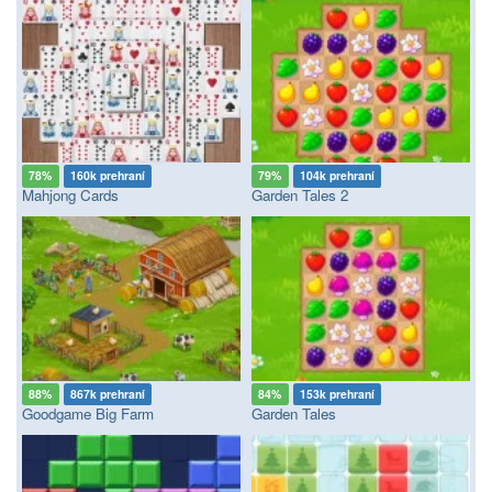
78%
160k prehraní
79%
104k prehraní
Mahjong Cards
Garden Tales 2
88%
867k prehraní
84%
153k prehraní
Goodgame Big Farm
Garden Tales