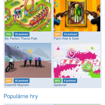
75%
40 prehraní
68%
53 prehraní
My Perfect Theme Park
Paint Hide & Seek
53%
40 prehraní
89%
6 prehraní
Downhill Mayhem
Splatcha!
Populárne hry