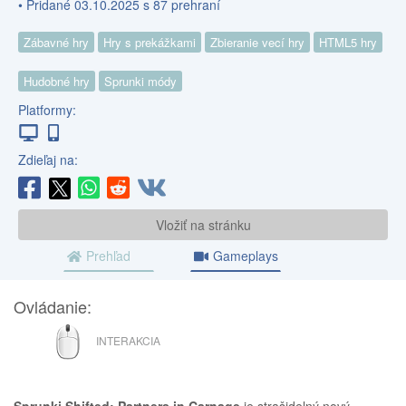
• Pridané 03.10.2025 s 87 prehraní
Zábavné hry
Hry s prekážkami
Zbieranie vecí hry
HTML5 hry
Hudobné hry
Sprunki módy
Platformy:
Zdieľaj na:
Vložiť na stránku
Prehľad
Gameplays
Ovládanie:
MYŠ
INTERAKCIA
Sprunki Shifted: Partners in Carnage
je strašidelný nový