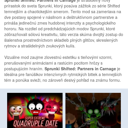
prírastok do sveta Sprunki, ktorý posúva zážitok zo série Shifted
temnejším a chaotickejším smerom. Tento mod sa zameriava na
dve postavy spojené v násilnom a deštruktívnom partnerstve a
prináša jedinečnú zmes hudobnej intenzity a psychologického
hororu. Na rozdiel od predchádzajúcich modov Sprunki, ktoré
zdôrazňovali sólovú kreativitu, táto verzia skúma dvojitý zostup do
šialenstva prostredníctvom skladieb plných glitčov, skreslených
rytmov a strašidelných zvukových kulís.
Vizuálne mod zaujme zlovestnú estetiku s tieňovými vzormi,
prerušovanými animáciami a rastúcim pocitom hrôzy s
postupujúcim hraním.
Sprunki Shifted: Partners in Carnage
je
ideálna pre fanúšikov intenzívnych rytmických bitiek a temnejších
tém a ponúka svieži, no zároveň desivý pohľad na známu formu.