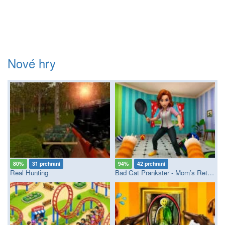
Nové hry
80%
31 prehraní
94%
42 prehraní
Real Hunting
Bad Cat Prankster - Mom’s Return