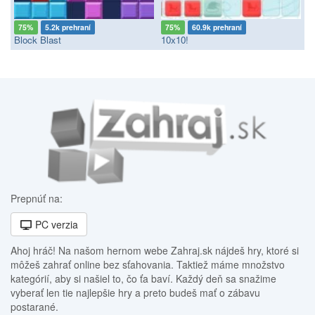
75%
5.2k prehraní
75%
60.9k prehraní
Block Blast
10x10!
Prepnúť na:
PC verzia
Ahoj hráč! Na našom hernom webe Zahraj.sk nájdeš hry, ktoré si
môžeš zahrať online bez sťahovania. Taktiež máme množstvo
kategórií, aby si našiel to, čo ťa baví. Každý deň sa snažime
vyberať len tie najlepšie hry a preto budeš mať o zábavu
postarané.