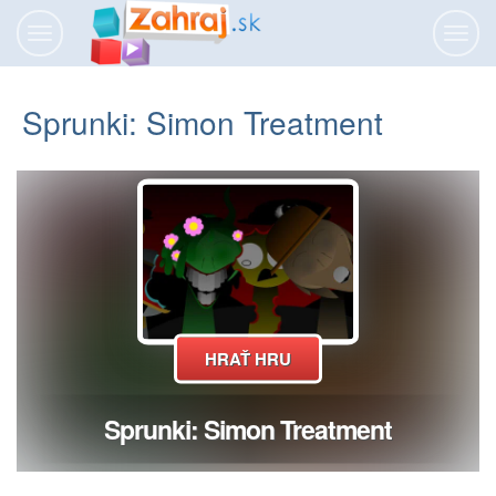
Prepnúť
Prepn
navigáciu
navig
Sprunki: Simon Treatment