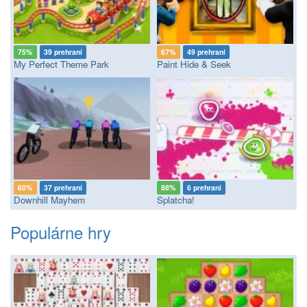
75%
39 prehraní
67%
49 prehraní
My Perfect Theme Park
Paint Hide & Seek
60%
37 prehraní
88%
6 prehraní
Downhill Mayhem
Splatcha!
Populárne hry