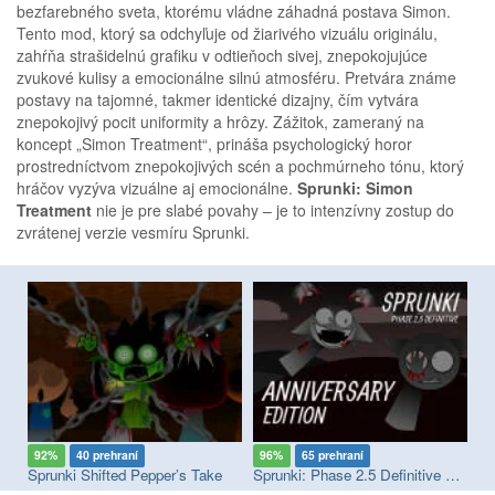
bezfarebného sveta, ktorému vládne záhadná postava Simon.
Tento mod, ktorý sa odchyľuje od žiarivého vizuálu originálu,
zahŕňa strašidelnú grafiku v odtieňoch sivej, znepokojujúce
zvukové kulisy a emocionálne silnú atmosféru. Pretvára známe
postavy na tajomné, takmer identické dizajny, čím vytvára
znepokojivý pocit uniformity a hrôzy. Zážitok, zameraný na
koncept „Simon Treatment“, prináša psychologický horor
prostredníctvom znepokojivých scén a pochmúrneho tónu, ktorý
hráčov vyzýva vizuálne aj emocionálne.
Sprunki: Simon
Treatment
nie je pre slabé povahy – je to intenzívny zostup do
zvrátenej verzie vesmíru Sprunki.
92%
40 prehraní
96%
65 prehraní
9
Sprunki Megaswap (Footlong's Take)
Sprunki Shifted Pepper’s Take
Sprunki: Phase 2.5 Definitive Edition
Sp