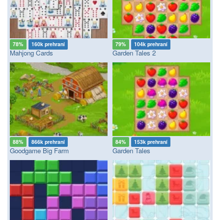
78%
160k prehraní
79%
104k prehraní
Mahjong Cards
Garden Tales 2
88%
866k prehraní
84%
153k prehraní
Goodgame Big Farm
Garden Tales