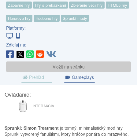
Zábavné hry
Hry s prekážkami
Zbieranie vecí hry
HTML5 hry
Hororové hry
Hudobné hry
Sprunki módy
Platformy:
Zdieľaj na:
Vložiť na stránku
Prehľad
Gameplays
Ovládanie:
MYŠ
INTERAKCIA
Sprunki: Simon Treatment
je temný, minimalistický mod hry
Sprunki vytvorený fanúšikmi, ktorý hráčov ponára do mrazivého,