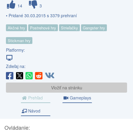
14
3
• Pridané 30.03.2015 s 3379 prehraní
Akčné hry
Postrehové hry
Strieľačky
Gangster hry
Stickman hry
Platformy:
Zdieľaj na:
Vložiť na stránku
Prehľad
Gameplays
Návod
Ovládanie: