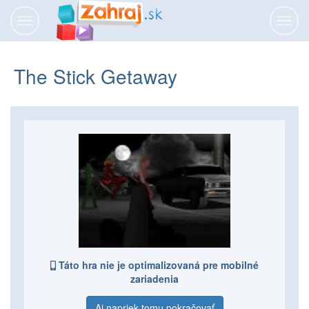
Prepnúť
Prepn
navigáciu
navig
The Stick Getaway
Táto hra nie je optimalizovaná pre mobilné
zariadenia
Aj napriek tomu pokračovať