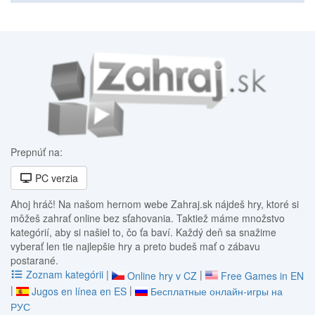
Prepnúť na:
PC verzia
Ahoj hráč! Na našom hernom webe Zahraj.sk nájdeš hry, ktoré si
môžeš zahrať online bez sťahovania. Taktiež máme množstvo
kategórií, aby si našiel to, čo ťa baví. Každý deň sa snažime
vyberať len tie najlepšie hry a preto budeš mať o zábavu
postarané.
Zoznam kategórii
|
|
Online hry v CZ
Free Games in EN
|
|
Jugos en línea en ES
Бесплатные онлайн-игры на
РУС