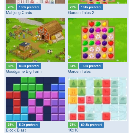
78%
160k prehraní
79%
104k prehraní
Mahjong Cards
Garden Tales 2
88%
866k prehraní
84%
153k prehraní
Goodgame Big Farm
Garden Tales
75%
5.2k prehraní
75%
60.8k prehraní
Block Blast
10x10!