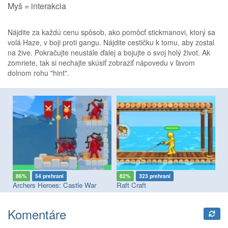
Myš = interakcia
Nájdite za každú cenu spôsob, ako pomôcť stickmanovi, ktorý sa
volá Haze, v boji proti gangu. Nájdite cestičku k tomu, aby zostal
na žive. Pokračujte neustále ďalej a bojujte o svoj holý život. Ak
zomriete, tak si nechajte skúsiť zobraziť nápovedu v ľavom
dolnom rohu "hint".
86%
54 prehraní
82%
323 prehraní
9
Archers Heroes: Castle War
Raft Craft
On
Komentáre