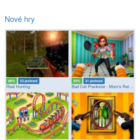
Nové hry
89%
23 prehraní
92%
31 prehraní
Real Hunting
Bad Cat Prankster - Mom’s Return