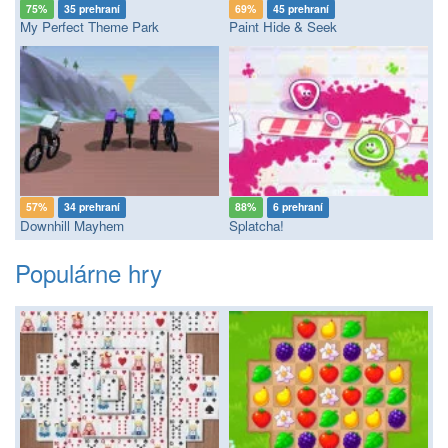
75%
35 prehraní
69%
45 prehraní
My Perfect Theme Park
Paint Hide & Seek
57%
34 prehraní
88%
6 prehraní
Downhill Mayhem
Splatcha!
Populárne hry