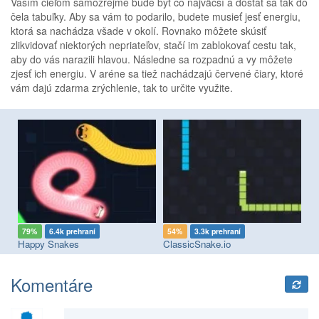
Vaším cieľom samozrejme bude byť čo najväčší a dostať sa tak do
čela tabuľky. Aby sa vám to podarilo, budete musieť jesť energiu,
ktorá sa nachádza všade v okolí. Rovnako môžete skúsiť
zlikvidovať niektorých nepriateľov, stačí im zablokovať cestu tak,
aby do vás narazili hlavou. Následne sa rozpadnú a vy môžete
zjesť ich energiu. V aréne sa tiež nachádzajú červené čiary, ktoré
vám dajú zdarma zrýchlenie, tak to určite využite.
79%
6.4k prehraní
54%
3.3k prehraní
7
Happy Snakes
ClassicSnake.io
Sli
Komentáre