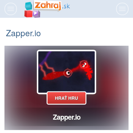
Prepnúť
Prepn
navigáciu
navig
Zapper.io