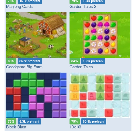
78%
161k prehraní
79%
104k prehraní
Mahjong Cards
Garden Tales 2
88%
867k prehraní
84%
153k prehraní
Goodgame Big Farm
Garden Tales
75%
5.3k prehraní
75%
60.9k prehraní
Block Blast
10x10!