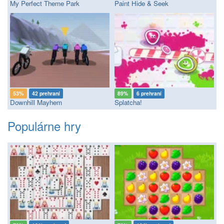
My Perfect Theme Park
Paint Hide & Seek
53%
42 prehraní
89%
6 prehraní
Downhill Mayhem
Splatcha!
Populárne hry