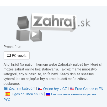
Prepnúť na:
PC verzia
Ahoj hráč! Na našom hernom webe Zahraj.sk nájdeš hry, ktoré si
môžeš zahrať online bez sťahovania. Taktiež máme množstvo
kategórií, aby si našiel to, čo ťa baví. Každý deň sa snažime
vyberať len tie najlepšie hry a preto budeš mať o zábavu
postarané.
Zoznam kategórii
|
|
Online hry v CZ
Free Games in EN
|
|
Jugos en línea en ES
Бесплатные онлайн-игры на
РУС