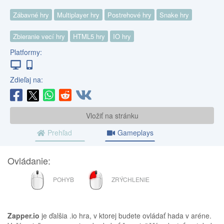
Zábavné hry
Multiplayer hry
Postrehové hry
Snake hry
Zbieranie vecí hry
HTML5 hry
IO hry
Platformy:
Zdieľaj na:
Vložiť na stránku
Prehľad
Gameplays
Ovládanie:
MYŠ
ĽAVÉ
POHYB
ZRÝCHLENIE
TLAČIDLO
MYŠI
Zapper.io
je ďalšia .io hra, v ktorej budete ovládať hada v aréne.