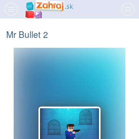
Prepnúť
Prepn
navigáciu
navig
Mr Bullet 2