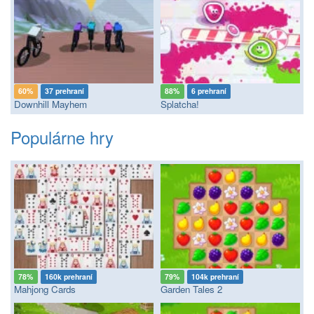
60%
37 prehraní
88%
6 prehraní
Downhill Mayhem
Splatcha!
Populárne hry
78%
160k prehraní
79%
104k prehraní
Mahjong Cards
Garden Tales 2