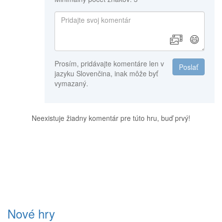
😄
Prosím, pridávajte komentáre len v
Poslať
jazyku Slovenčina, inak môže byť
vymazaný.
Neexistuje žiadny komentár pre túto hru, buď prvý!
Nové hry