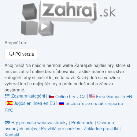
Prepnúť na:
PC verzia
Ahoj hráč! Na našom hernom webe Zahraj.sk nájdeš hry, ktoré si
môžeš zahrať online bez sťahovania. Taktiež máme množstvo
kategórií, aby si našiel to, čo ťa baví. Každý deň sa snažime
vyberať len tie najlepšie hry a preto budeš mať o zábavu
postarané.
Zoznam kategórii
|
|
Online hry v CZ
Free Games in EN
|
|
Jugos en línea en ES
Бесплатные онлайн-игры на
РУС
Hry pre vaše webové stránky
|
Preferencie
|
Ochrana
osobných údajov
|
Pravidlá pre cookies
|
Základné pravidlá
|
Kontakt