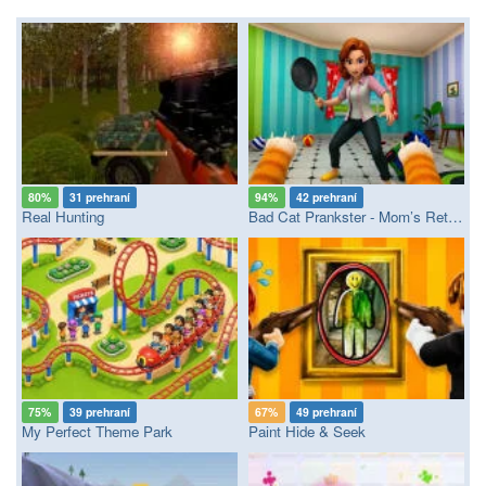
80%
31 prehraní
94%
42 prehraní
Real Hunting
Bad Cat Prankster - Mom’s Return
75%
39 prehraní
67%
49 prehraní
My Perfect Theme Park
Paint Hide & Seek