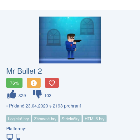
Mr Bullet 2
76%
329
103
• Pridané 23.04.2020 s 2193 prehraní
Logické hry
Zábavné hry
Strieľačky
HTML5 hry
Platformy: