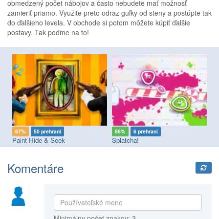
obmedzený počet nábojov a často nebudete mať možnosť
zamieriť priamo. Využite preto odraz guľky od steny a postúpte tak
do ďalšieho levela. V obchode si potom môžete kúpiť ďalšie
postavy. Tak poďme na to!
67%
50 prehraní
88%
6 prehraní
8
Paint Hide & Seek
Splatcha!
Me
Komentáre
Minimálny počet znakov: 3