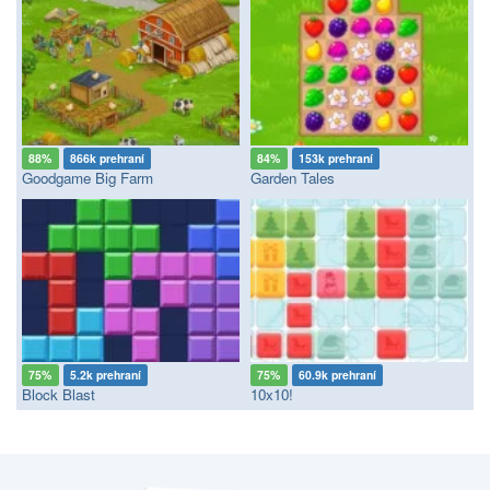
88%
866k prehraní
84%
153k prehraní
Goodgame Big Farm
Garden Tales
75%
5.2k prehraní
75%
60.9k prehraní
Block Blast
10x10!